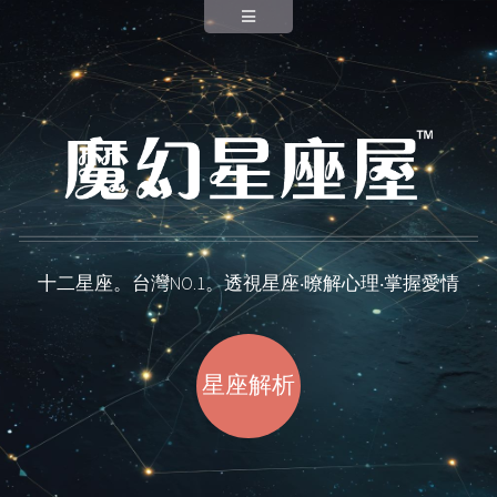
月亮星座
血型星座
A型星座
B型星座
O型星座
八大行星
十二星座。台灣NO.1。透視星座‧暸解心理‧掌握愛情
FB粉絲團
星座解析